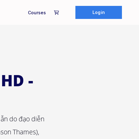
Login
Courses
 HD -
dẫn do đạo diễn
ason Thames),