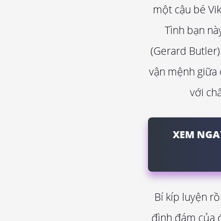
một cậu bé Vik
Tình bạn này
(Gerard Butler)
vận mệnh giữa c
với ch
XEM NGA
Bí kíp luyện r
đình đám của đ