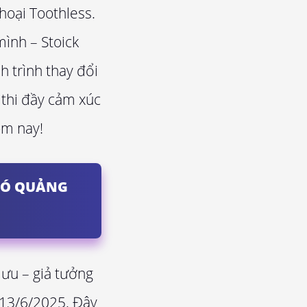
hoại Toothless.
mình – Stoick
h trình thay đổi
 thi đầy cảm xúc
ôm nay!
CÓ QUẢNG
lưu – giả tưởng
 13/6/2025. Đây