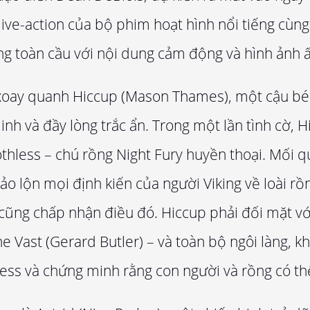
live-action của bộ phim hoạt hình nổi tiếng cùng
ng toàn cầu với nội dung cảm động và hình ảnh 
oay quanh Hiccup (Mason Thames), một cậu bé 
nh và đầy lòng trắc ẩn. Trong một lần tình cờ, H
othless – chú rồng Night Fury huyền thoại. Mối q
ảo lộn mọi định kiến của người Viking về loài rồn
 cũng chấp nhận điều đó. Hiccup phải đối mặt với
he Vast (Gerard Butler) – và toàn bộ ngôi làng, k
ess và chứng minh rằng con người và rồng có thể