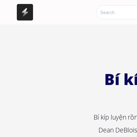
Bí k
Bí kíp luyện r
Dean DeBlois