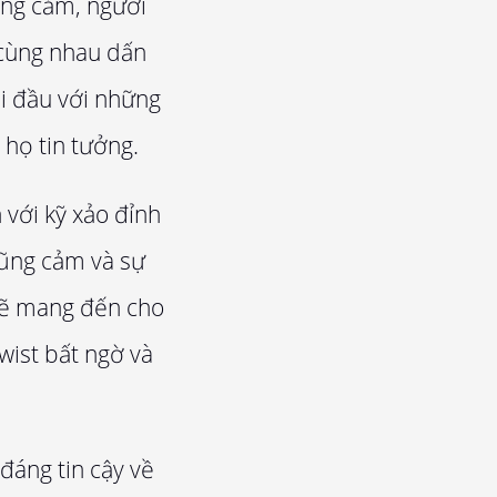
ũng cảm, người
 cùng nhau dấn
ối đầu với những
họ tin tưởng.
với kỹ xảo đỉnh
dũng cảm và sự
 sẽ mang đến cho
wist bất ngờ và
đáng tin cậy về