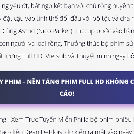
ing yếu ớt, bất ngờ kết bạn với chú rồng huyền t
 đặt cậu vào tình thế đối đầu với bộ tộc và cha 
. Cùng Astrid (Nico Parker), Hiccup bước vào hàn
on người và loài rồng. Thưởng thức bộ phim sử
ất lượng Full HD, Vietsub và Thuyết minh ngay h
Y PHIM – NỀN TẢNG PHIM FULL HD KHÔNG 
CÁO!
ồng - Xem Trực Tuyến Miễn Phí là bộ phim phiêu 
ạo diễn Dean DeBlois, dự kiến ra mắt vào ngày