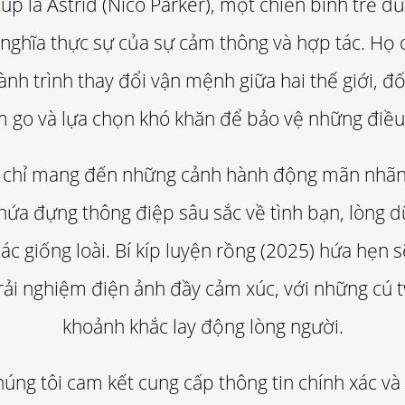
up là Astrid (Nico Parker), một chiến binh trẻ d
 nghĩa thực sự của sự cảm thông và hợp tác. Họ
nh trình thay đổi vận mệnh giữa hai thế giới, đ
m go và lựa chọn khó khăn để bảo vệ những điều 
chỉ mang đến những cảnh hành động mãn nhãn 
hứa đựng thông điệp sâu sắc về tình bạn, lòng 
các giống loài. Bí kíp luyện rồng (2025) hứa hẹn
rải nghiệm điện ảnh đầy cảm xúc, với những cú t
khoảnh khắc lay động lòng người.
úng tôi cam kết cung cấp thông tin chính xác và 