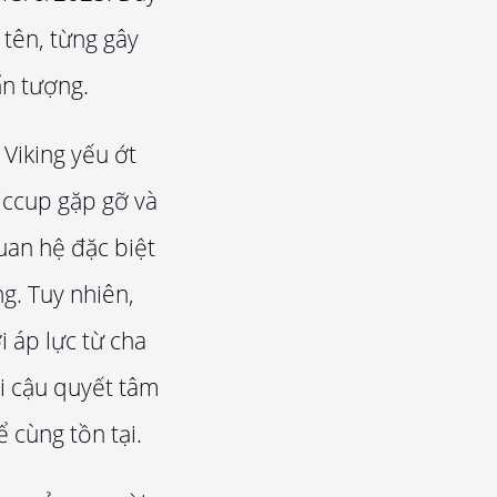
 tên, từng gây
ấn tượng.
Viking yếu ớt
iccup gặp gỡ và
uan hệ đặc biệt
g. Tuy nhiên,
 áp lực từ cha
hi cậu quyết tâm
 cùng tồn tại.