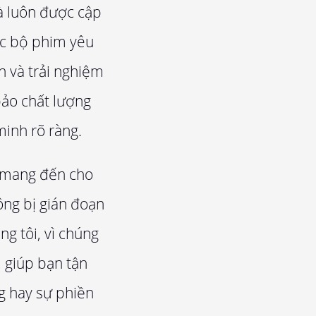
à luôn được cập
các bộ phim yêu
n và trải nghiệm
bảo chất lượng
minh rõ ràng.
i mang đến cho
ông bị gián đoạn
g tôi, vì chúng
, giúp bạn tận
g hay sự phiền