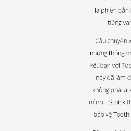
là phiên bản 
tiếng va
Câu chuyện x
nhưng thông mi
kết bạn với To
này đã làm đ
không phải ai
mình – Stoick t
bảo vệ Toothl