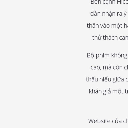
Bên cạnh Hicc
dần nhận ra ý
thân vào một hà
thử thách ca
Bộ phim không 
cao, mà còn c
thấu hiểu giữa 
khán giả một t
Website của ch